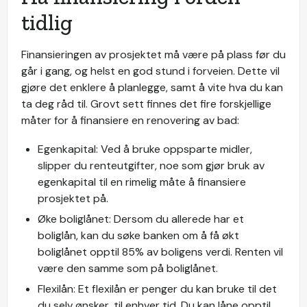
tidlig
Finansieringen av prosjektet må være på plass før du
går i gang, og helst en god stund i forveien. Dette vil
gjøre det enklere å planlegge, samt å vite hva du kan
ta deg råd til. Grovt sett finnes det fire forskjellige
måter for å finansiere en renovering av bad:
Egenkapital: Ved å bruke oppsparte midler,
slipper du renteutgifter, noe som gjør bruk av
egenkapital til en rimelig måte å finansiere
prosjektet på.
Øke boliglånet: Dersom du allerede har et
boliglån, kan du søke banken om å få økt
boliglånet opptil 85% av boligens verdi. Renten vil
være den samme som på boliglånet.
Flexilån: Et flexilån er penger du kan bruke til det
du selv ønsker, til enhver tid. Du kan låne opptil