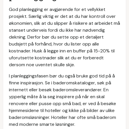
God planlegging er avgjørende for et vellykket
prosjekt. Særlig viktig er det at du har kontroll over
økonomien, slik at du slipper å risikere at arbeidet må
stanset underveis fordi du ikke har nødvendig
dekning. Derfor bør du sette opp et detaljert
budsjett på forhånd, hvor du lister opp alle
kostnader. Husk å legge inn en buffer på 15-20% til
uforutsette kostnader slik at du er forberedt
dersom noe uventet skulle skje.
I planleggingsfasen bør du også bruke god tid på å
finne inspirasjon. Se i baderomskataloger, søk på
internett eller besøk baderomsleverandører. En
ypperlig måte å la seg inspirere på når en skal
renovere eller pusse opp små bad, er ved å besøke
hjemmesidene til hoteller og kikke på bilder av ulike
baderomsløsninger. Hoteller har ofte små baderom
med moderne smarte løsninger.