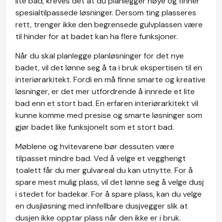
lite bad, kreves det at du planlegger nøye og finner
spesialtilpassede løsninger. Dersom ting plasseres
rett, trenger ikke den begrensede gulvplassen være
til hinder for at badet kan ha flere funksjoner.
Når du skal planlegge planløsninger for det nye
badet, vil det lønne seg å ta i bruk ekspertisen til en
interiørarkitekt. Fordi en må finne smarte og kreative
løsninger, er det mer utfordrende å innrede et lite
bad enn et stort bad. En erfaren interiørarkitekt vil
kunne komme med presise og smarte løsninger som
gjør badet like funksjonelt som et stort bad.
Møblene og hvitevarene bør dessuten være
tilpasset mindre bad. Ved å velge et vegghengt
toalett får du mer gulvareal du kan utnytte. For å
spare mest mulig plass, vil det lønne seg å velge dusj
i stedet for badekar. For å spare plass, kan du velge
en dusjløsning med innfellbare dusjvegger slik at
dusjen ikke opptar plass når den ikke er i bruk.