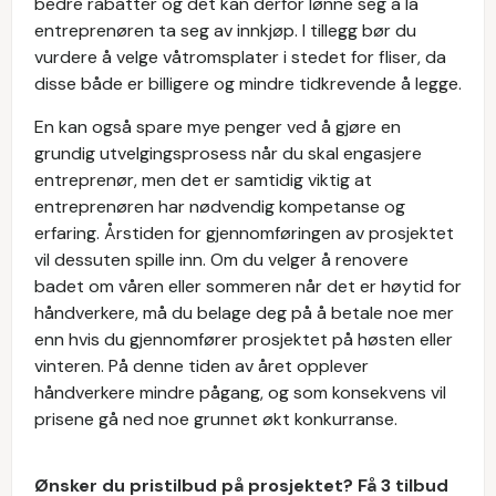
bedre rabatter og det kan derfor lønne seg å la
entreprenøren ta seg av innkjøp. I tillegg bør du
vurdere å velge våtromsplater i stedet for fliser, da
disse både er billigere og mindre tidkrevende å legge.
En kan også spare mye penger ved å gjøre en
grundig utvelgingsprosess når du skal engasjere
entreprenør, men det er samtidig viktig at
entreprenøren har nødvendig kompetanse og
erfaring. Årstiden for gjennomføringen av prosjektet
vil dessuten spille inn. Om du velger å renovere
badet om våren eller sommeren når det er høytid for
håndverkere, må du belage deg på å betale noe mer
enn hvis du gjennomfører prosjektet på høsten eller
vinteren. På denne tiden av året opplever
håndverkere mindre pågang, og som konsekvens vil
prisene gå ned noe grunnet økt konkurranse.
Ønsker du pristilbud på prosjektet? Få 3 tilbud