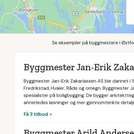
Se eksempler på byggmestere i Østfol
Byggmester Jan-Erik Zaka
Byggmester Jan-Erik Zakariassen AS ble dannet i 19
Fredrikstad, Hvaler, Råde og omegn. Byggmester Ja
spesialister på boligbygging. De bygger arkitektt
annerledes løsninger og mer gjennomtenkte detalje
Få 3 tilbud >
Byggmester Arild Anders