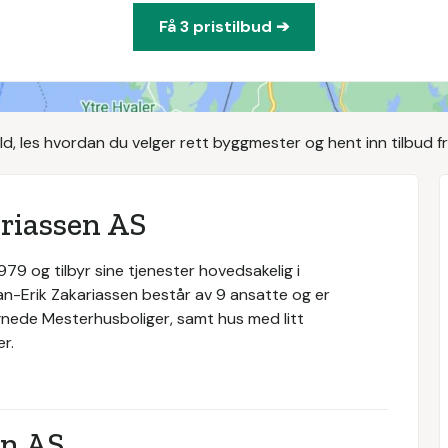
Få 3 pristilbud ➔
d, les hvordan du velger rett byggmester og hent inn tilbud f
riassen AS
79 og tilbyr sine tjenester hovedsakelig i
n-Erik Zakariassen består av 9 ansatte og er
egnede Mesterhusboliger, samt hus med litt
r.
en AS