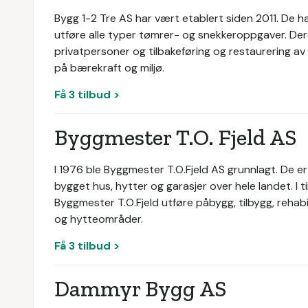
Bygg 1-2 Tre AS har vært etablert siden 2011. De har
utføre alle typer tømrer- og snekkeroppgaver. D
privatpersoner og tilbakeføring og restaurering av
på bærekraft og miljø.
Få 3 tilbud >
Byggmester T.O. Fjeld AS
I 1976 ble Byggmester T.O.Fjeld AS grunnlagt. De er 
bygget hus, hytter og garasjer over hele landet. I ti
Byggmester T.O.Fjeld utføre påbygg, tilbygg, rehab
og hytteområder.
Få 3 tilbud >
Dammyr Bygg AS