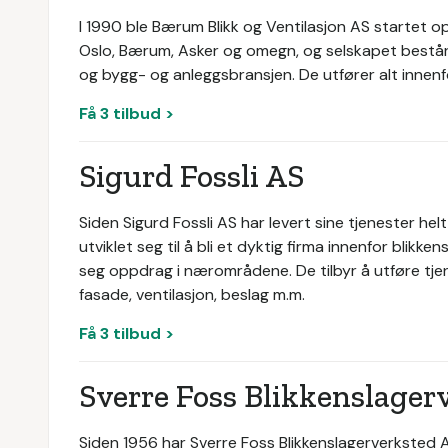
I 1990 ble Bærum Blikk og Ventilasjon AS startet op
Oslo, Bærum, Asker og omegn, og selskapet består 
og bygg- og anleggsbransjen. De utfører alt innenfo
Få 3 tilbud >
Sigurd Fossli AS
Siden Sigurd Fossli AS har levert sine tjenester hel
utviklet seg til å bli et dyktig firma innenfor blikken
seg oppdrag i nærområdene. De tilbyr å utføre tje
fasade, ventilasjon, beslag m.m.
Få 3 tilbud >
Sverre Foss Blikkenslager
Siden 1956 har Sverre Foss Blikkenslagerverksted AS