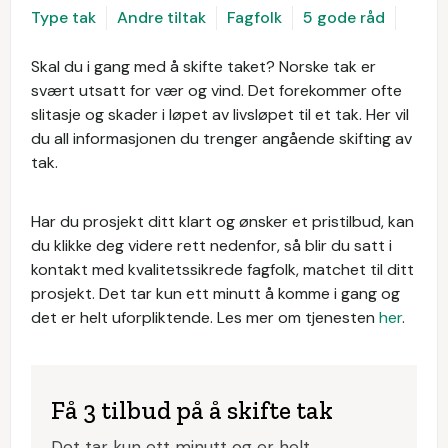
Type tak
Andre tiltak
Fagfolk
5 gode råd
Skal du i gang med å skifte taket? Norske tak er
svært utsatt for vær og vind. Det forekommer ofte
slitasje og skader i løpet av livsløpet til et tak. Her vil
du all informasjonen du trenger angående skifting av
tak.
Har du prosjekt ditt klart og ønsker et pristilbud, kan
du klikke deg videre rett nedenfor, så blir du satt i
kontakt med kvalitetssikrede fagfolk, matchet til ditt
prosjekt. Det tar kun ett minutt å komme i gang og
det er helt uforpliktende. Les mer om tjenesten
her
.
Få 3 tilbud på å skifte tak
Det tar kun ett minutt og er helt