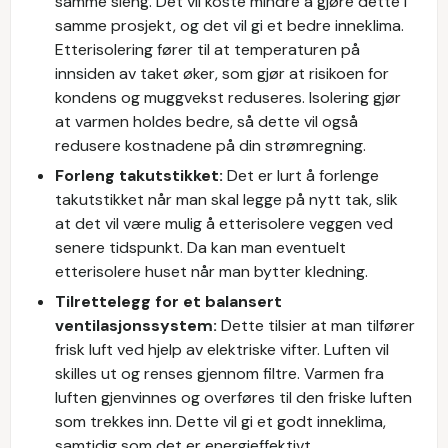
samme sleng. Det vil koste mindre å gjøre dette i
samme prosjekt, og det vil gi et bedre inneklima.
Etterisolering fører til at temperaturen på
innsiden av taket øker, som gjør at risikoen for
kondens og muggvekst reduseres. Isolering gjør
at varmen holdes bedre, så dette vil også
redusere kostnadene på din strømregning.
Forleng takutstikket:
Det er lurt å forlenge
takutstikket når man skal legge på nytt tak, slik
at det vil være mulig å etterisolere veggen ved
senere tidspunkt. Da kan man eventuelt
etterisolere huset når man bytter kledning.
Tilrettelegg for et balansert
ventilasjonssystem:
Dette tilsier at man tilfører
frisk luft ved hjelp av elektriske vifter. Luften vil
skilles ut og renses gjennom filtre. Varmen fra
luften gjenvinnes og overføres til den friske luften
som trekkes inn. Dette vil gi et godt inneklima,
samtidig som det er energieffektivt.