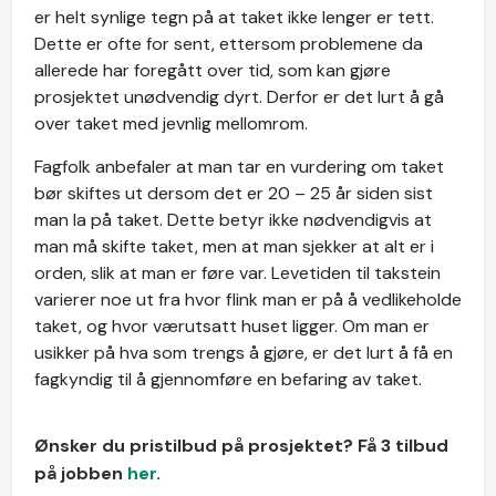
er helt synlige tegn på at taket ikke lenger er tett.
Dette er ofte for sent, ettersom problemene da
allerede har foregått over tid, som kan gjøre
prosjektet unødvendig dyrt. Derfor er det lurt å gå
over taket med jevnlig mellomrom.
Fagfolk anbefaler at man tar en vurdering om taket
bør skiftes ut dersom det er 20 – 25 år siden sist
man la på taket. Dette betyr ikke nødvendigvis at
man må skifte taket, men at man sjekker at alt er i
orden, slik at man er føre var. Levetiden til takstein
varierer noe ut fra hvor flink man er på å vedlikeholde
taket, og hvor værutsatt huset ligger. Om man er
usikker på hva som trengs å gjøre, er det lurt å få en
fagkyndig til å gjennomføre en befaring av taket.
Ønsker du pristilbud på prosjektet? Få 3 tilbud
på jobben
her
.