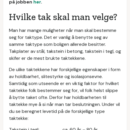
på jobben
her
.
Hvilke tak skal man velge?
Man har mange muligheter når man skal bestemme
seg for taktype. Det er vanlig å benytte seg av
samme taktype som boligen allerede besitter.
Takplater av stål, takstein i betong, takstein i tegl, og
skifer er de mest brukte taktekkene.
De ulike taktekkene har forskjellige egenskaper i form
av holdbarhet, slitestyrke og isolasjonsevne.
Samtidig som utseende er en viktig faktor for hvilket
taktekke folk bestemmer seg for, vil folk helst slippe
å bytte taket ofte. Derfor har holdbarheten til
taktekke mye å si når man tar beslutningen. Under vil
du se beregnet levetid på de forskjellige type
taktekke:
Takstein i tegl: ca. 60 år – 80 år