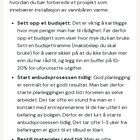
hvordan du bør forberede et prosjekt som
innebærer installasjon av vannbåren varme:
Sett opp et budsjett:
Det er viktig å kartlegge
hvor mye penger man har til rådighet. Før derfor
opp et budsjett som viser hvor mye du kan bruke.
Sett en budsjettramme (maksbeløp du skal
bruke) for å være sikker på at du ikke bruker mer
enn du har råd til, og legg inn en buffer på 10-
20% for uforutsette utgifter.
Start anbudsprosessen tidlig:
God planlegging
er sentralt for et godt resultat. Man bør derfor
starte planleggingen god tid i forveien av selve
arbeidet. Det tar ofte en stund fra man er i
kontakt med entreprenørene til de har utført en
befaring av boligen. Derfor er det lurt å starte
anbudsprosessen tidlig. Det tar ofte 1-3 uker fra
befaringen er gjort til et tilbud er klart.
Bestill materialer i god tid:
Man er ofte