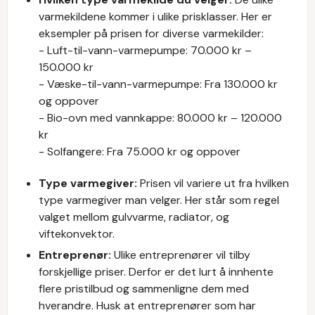
varmekildene kommer i ulike prisklasser. Her er
eksempler på prisen for diverse varmekilder:
- Luft-til-vann-varmepumpe: 70.000 kr –
150.000 kr
- Væske-til-vann-varmepumpe: Fra 130.000 kr
og oppover
- Bio-ovn med vannkappe: 80.000 kr – 120.000
kr
- Solfangere: Fra 75.000 kr og oppover
Type varmegiver:
Prisen vil variere ut fra hvilken
type varmegiver man velger. Her står som regel
valget mellom gulvvarme, radiator, og
viftekonvektor.
Entreprenør:
Ulike entreprenører vil tilby
forskjellige priser. Derfor er det lurt å innhente
flere pristilbud og sammenligne dem med
hverandre. Husk at entreprenører som har