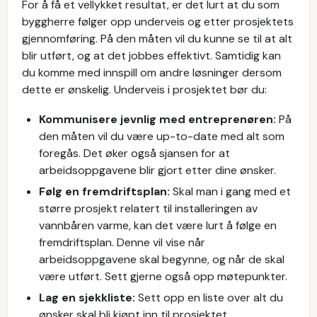
For å få et vellykket resultat, er det lurt at du som
byggherre følger opp underveis og etter prosjektets
gjennomføring. På den måten vil du kunne se til at alt
blir utført, og at det jobbes effektivt. Samtidig kan
du komme med innspill om andre løsninger dersom
dette er ønskelig. Underveis i prosjektet bør du:
Kommunisere jevnlig med entreprenøren:
På
den måten vil du være up-to-date med alt som
foregås. Det øker også sjansen for at
arbeidsoppgavene blir gjort etter dine ønsker.
Følg en fremdriftsplan:
Skal man i gang med et
større prosjekt relatert til installeringen av
vannbåren varme, kan det være lurt å følge en
fremdriftsplan. Denne vil vise når
arbeidsoppgavene skal begynne, og når de skal
være utført. Sett gjerne også opp møtepunkter.
Lag en sjekkliste:
Sett opp en liste over alt du
ønsker skal bli kjøpt inn til prosjektet.