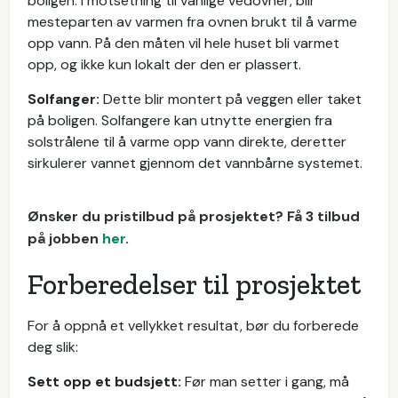
boligen. I motsetning til vanlige vedovner, blir
mesteparten av varmen fra ovnen brukt til å varme
opp vann. På den måten vil hele huset bli varmet
opp, og ikke kun lokalt der den er plassert.
Solfanger:
Dette blir montert på veggen eller taket
på boligen. Solfangere kan utnytte energien fra
solstrålene til å varme opp vann direkte, deretter
sirkulerer vannet gjennom det vannbårne systemet.
Ønsker du pristilbud på prosjektet? Få 3 tilbud
på jobben
her
.
Forberedelser til prosjektet
For å oppnå et vellykket resultat, bør du forberede
deg slik:
Sett opp et budsjett:
Før man setter i gang, må