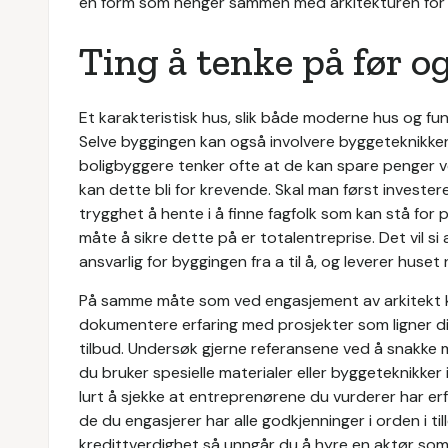
en form som henger sammen med arkitekturen for 
Ting å tenke på før 
Et karakteristisk hus, slik både moderne hus og fun
Selve byggingen kan også involvere byggeteknikker
boligbyggere tenker ofte at de kan spare penger ved
kan dette bli for krevende. Skal man først invester
trygghet å hente i å finne fagfolk som kan stå for p
måte å sikre dette på er totalentreprise. Det vil s
ansvarlig for byggingen fra a til å, og leverer huset 
På samme måte som ved engasjement av arkitekt k
dokumentere erfaring med prosjekter som ligner ditt 
tilbud. Undersøk gjerne referansene ved å snakke m
du bruker spesielle materialer eller byggeteknikke
lurt å sjekke at entreprenørene du vurderer har erf
de du engasjerer har alle godkjenninger i orden i til
kredittverdighet så unngår du å hyre en aktør som 