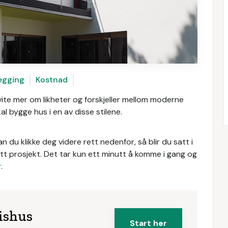
egging
Kostnad
vite mer om likheter og forskjeller mellom moderne
l bygge hus i en av disse stilene.
an du klikke deg videre rett nedenfor, så blir du satt i
itt prosjekt. Det tar kun ett minutt å komme i gang og
r
.
kishus
Start her