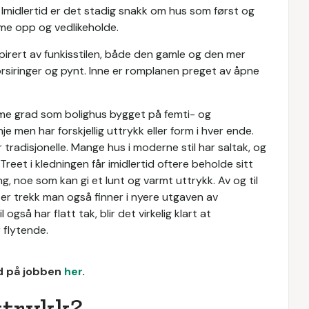
 Imidlertid er det stadig snakk om hus som først og
rme opp og vedlikeholde.
pirert av funkisstilen, både den gamle og den mer
 forsiringer og pynt. Inne er romplanen preget av åpne
me grad som bolighus bygget på femti- og
nje men har forskjellig uttrykk eller form i hver ende.
adisjonelle. Mange hus i moderne stil har saltak, og
Treet i kledningen får imidlertid oftere beholde sitt
ng, noe som kan gi et lunt og varmt uttrykk. Av og til
er trekk man også finner i nyere utgaven av
 også har flatt tak, blir det virkelig klart at
 flytende.
ud på jobben
her
.
ttrykk?