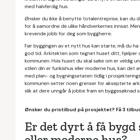
med halvferdig hus.
Ønsker du ikke å benytte totalentreprise, kan du 
for å samordne de ulike håndverkernes innsat. M
krevende jobb for deg som byggherre.
Før byggingen av et nytt hus kan starte, må du ha
god tid. Arkitekten som tegnet huset ditt, hjelper
kommunen. Hvis huset du skal søke om er veldig un
stilen din er funkishus eller moderne hus, kan det
med plan- og bygningsetaten tidlig i prosjektering
kommunen setter noen grenser for aksepterte arkit
slik at dere unngår å jobbe fram en byggesøknad som
Ønsker du pristilbud på prosjektet? Få 3 tilb
Er det dyrt å få bygd
eller moderne hus?