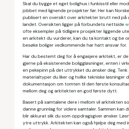
Skal du bygge et eget bolighus i funkisstil eller mod
jobbet med lignende prosjekter før. Her kan Norsk
publisert en oversikt over arkitekter brutt ned på u
landet. Oversikten ligger på forbundets nettside
w
ofte eksempler på tidligere prosjekter liggende ute
en arkitekt du vurderer, kan du ta kontakt og be o
besøke boliger vedkommende har hatt ansvar for.
Har du bestemt deg for å engasjere arkitekt, er de
gjerne på eksisterende boliggløsninger, enten i virk
en pekepinn på det uttrykket du ønsker deg. Tenk g
materialtyper du liker og hvilke tekniske løsninger 
dokumentasjon om tomten til den første konsultas
mellom deg og arkitekten en god første dytt.
Basert på samtalene dere i mellom vil arkitekten s
danne grunnlag for videre samtaler. Sammen kan der
blir akkurat slik du som oppdragsgiver ønsker. Lø
ytre uttrykk. Arkitekten kan også hjelpe deg med i