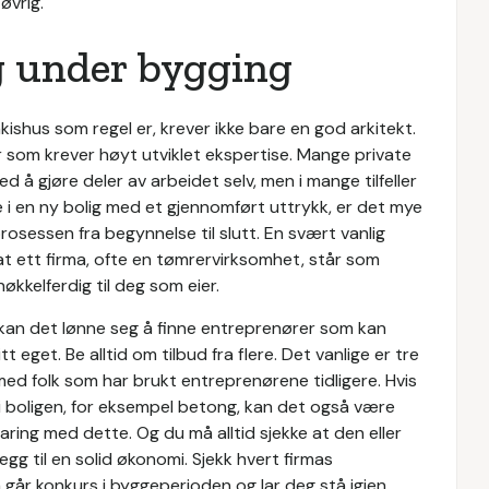
øvrig.
og under bygging
kishus som regel er, krever ikke bare en god arkitekt.
 som krever høyt utviklet ekspertise. Mange private
 å gjøre deler av arbeidet selv, men i mange tilfeller
e i en ny bolig med et gjennomført uttrykk, er det mye
rosessen fra begynnelse til slutt. En svært vanlig
i at ett firma, ofte en tømrervirksomhet, står som
nøkkelferdig til deg som eier.
an det lønne seg å finne entreprenører som kan
eget. Be alltid om tilbud fra flere. Det vanlige er tre
ed folk som har brukt entreprenørene tidligere. Hvis
r i boligen, for eksempel betong, kan det også være
aring med dette. Og du må alltid sjekke at den eller
legg til en solid økonomi. Sjekk hvert firmas
går konkurs i byggeperioden og lar deg stå igjen