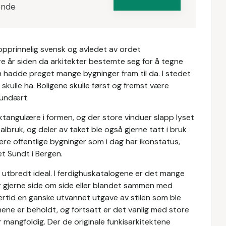
ende
r opprinnelig svensk og avledet av ordet
re år siden da arkitekter bestemte seg for å tegne
hadde preget mange bygninger fram til da. I stedet
skulle ha. Boligene skulle først og fremst være
kundært.
ktangulære i formen, og der store vinduer slapp lyset
realbruk, og deler av taket ble også gjerne tatt i bruk
lere offentlige bygninger som i dag har ikonstatus,
t Sundt i Bergen.
t utbredt ideal. I ferdighuskatalogene er det mange
r gjerne side om side eller blandet sammen med
ertid en ganske utvannet utgave av stilen som ble
ene er beholdt, og fortsatt er det vanlig med store
r mangfoldig. Der de originale funkisarkitektene