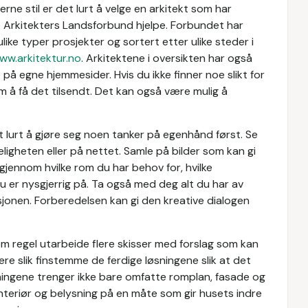
erne stil er det lurt å velge en arkitekt som har
e Arkitekters Landsforbund hjelpe. Forbundet har
like typer prosjekter og sortert etter ulike steder i
ww.arkitektur.no
. Arkitektene i oversikten har også
 på egne hjemmesider. Hvis du ikke finner noe slikt for
m å få det tilsendt. Det kan også være mulig å
t lurt å gjøre seg noen tanker på egenhånd først. Se
eligheten eller på nettet. Samle på bilder som kan gi
jennom hvilke rom du har behov for, hvilke
du er nysgjerrig på. Ta også med deg alt du har av
jonen. Forberedelsen kan gi den kreative dialogen
om regel utarbeide flere skisser med forslag som kan
e slik finstemme de ferdige løsningene slik at det
sningene trenger ikke bare omfatte romplan, fasade og
nteriør og belysning på en måte som gir husets indre