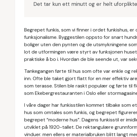
Det tar kun ett minutt og er helt uforplikt
Begrepet funkis, som vi finner i ordet funkishus, e
funksjonalisme. Byggestilen oppsto for snart hund
boliger uten den pynten og de utsmykningene som 
lot de utformingen være styrt av funksjonen huset 
praktiske å bo i. Hvordan de ble seende ut, var se
Tankegangen førte til hus som ofte var enkle og re
inn. Ofte ble taket gjort flatt for en mer effektiv a
som terasse. Stilen ble raskt populær og førte til f
som Ekebergrestauranten i Oslo eller stormagasine
I våre dager har funkisstilen kommet tilbake som e
hus som omtales som funkis, og begrepet figurere
begrepet “moderne hus”. Dagens funkisstil er imidl
utviklet på 1920-tallet. De rektangulære grunnform
vinduer. men ellers er materialbruken blitt langt me