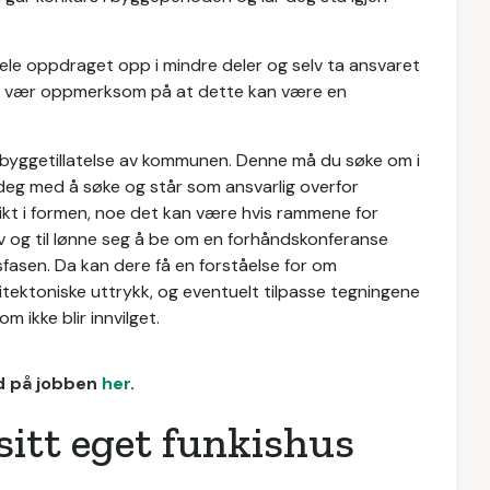
dele oppdraget opp i mindre deler og selv ta ansvaret
en vær oppmerksom på at dette kan være en
 byggetillatelse av kommunen. Denne må du søke om i
 deg med å søke og står som ansvarlig overfor
ikt i formen, noe det kan være hvis rammene for
 av og til lønne seg å be om en forhåndskonferanse
sfasen. Da kan dere få en forståelse for om
ektoniske uttrykk, og eventuelt tilpasse tegningene
 ikke blir innvilget.
ud på jobben
her
.
 sitt eget funkishus