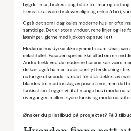
bygde i mur, brukes i dag både tre, mur og betong.
fremst skal være bruksvennlige og enkle å bo i, va
Også det som i dag kalles moderne hus, er ofte ins
samtidige. Det er store vinduer, rene linjer og lite
løsninger, gjerne med kjøkken og stue i ett.
Moderne hus dyrker ikke symmetri som ideal i sam
sekstitallet. Fasaden speiles ikke alltid om en midtli
Andre trekk ved de moderne husene kan være mer tr
de kan også ha mer tradisjonell ytterkledning i tre. 
naturlige utseende i stedet for å bli dekket av mali
blandes tre med innslag av pusset mur, men dette 
funkisstilen. Legger vi til at mange hus i moderne stil
overgangen mellom nyere funkis og moderne stil er
Ønsker du pristilbud på prosjektet? Få 3 tilb
Hvordan finne rett u