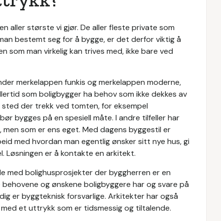
n aller største vi gjør. De aller fleste private som
man bestemt seg for å bygge, er det derfor viktig å
n som man virkelig kan trives med, ikke bare ved
under merkelappen funkis og merkelappen moderne,
lertid som boligbygger ha behov som ikke dekkes av
 et sted der trekk ved tomten, for eksempel
 bør bygges på en spesiell måte. I andre tilfeller har
, men som er ens eget. Med dagens byggestil er
beid med hvordan man egentlig ønsker sitt nye hus, gi
l. Løsningen er å kontakte en arkitekt.
ide med bolighusprosjekter der byggherren er en
l de behovene og ønskene boligbyggere har og svare på
g er byggteknisk forsvarlige. Arkitekter har også
k med et uttrykk som er tidsmessig og tiltalende.