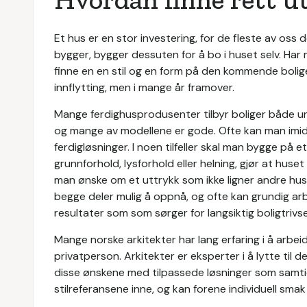
Et hus er en stor investering, for de fleste av oss de
bygger, bygger dessuten for å bo i huset selv. Har 
finne en en stil og en form på den kommende bolige
innflytting, men i mange år framover.
Mange ferdighusprodusenter tilbyr boliger både 
og mange av modellene er gode. Ofte kan man imid
ferdigløsninger. I noen tilfeller skal man bygge på
grunnforhold, lysforhold eller helning, gjør at huset
man ønske om et uttrykk som ikke ligner andre hus
begge deler mulig å oppnå, og ofte kan grundig ar
resultater som som sørger for langsiktig boligtrivse
Mange norske arkitekter har lang erfaring i å arbe
privatperson. Arkitekter er eksperter i å lytte ti
disse ønskene med tilpassede løsninger som samtidi
stilreferansene inne, og kan forene individuell sma