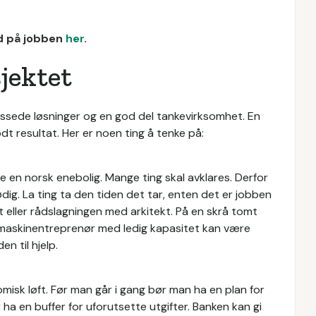
ud på jobben
her
.
sjektet
assede løsninger og en god del tankevirksomhet. En
dt resultat. Her er noen ting å tenke på:
ke en norsk enebolig. Mange ting skal avklares. Derfor
ødig. La ting ta den tiden det tar, enten det er jobben
eller rådslagningen med arkitekt. På en skrå tomt
 maskinentreprenør med ledig kapasitet kan være
en til hjelp.
isk løft. Før man går i gang bør man ha en plan for
ha en buffer for uforutsette utgifter. Banken kan gi