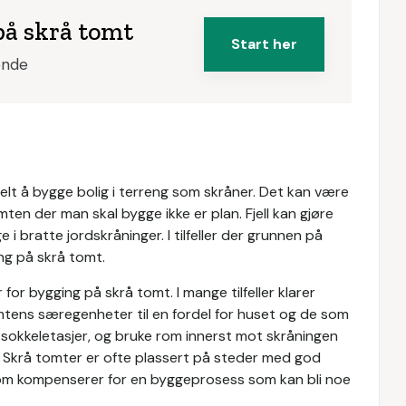
på skrå tomt
Start her
ende
uelt å bygge bolig i terreng som skråner. Det kan være
n der man skal bygge ikke er plan. Fjell kan gjøre
 i bratte jordskråninger. I tilfeller der grunnen på
ng på skrå tomt.
for bygging på skrå tomt. I mange tilfeller klarer
omtens særegenheter til en fordel for huset og de som
ve sokkeletasjer, og bruke rom innerst mot skråningen
. Skrå tomter er ofte plassert på steder med god
e som kompenserer for en byggeprosess som kan bli noe