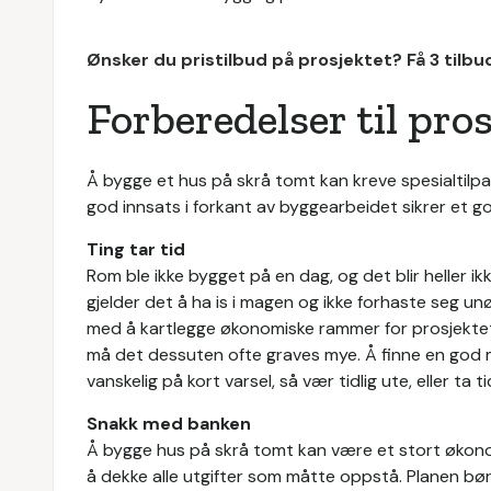
Ønsker du pristilbud på prosjektet? Få 3 tilb
Forberedelser til pro
Å bygge et hus på skrå tomt kan kreve spesialtilp
god innsats i forkant av byggearbeidet sikrer et go
Ting tar tid
Rom ble ikke bygget på en dag, og det blir heller ik
gjelder det å ha is i magen og ikke forhaste seg un
med å kartlegge økonomiske rammer for prosjektet 
må det dessuten ofte graves mye. Å finne en god
vanskelig på kort varsel, så vær tidlig ute, eller ta tid
Snakk med banken
Å bygge hus på skrå tomt kan være et stort økonom
å dekke alle utgifter som måtte oppstå. Planen bør 