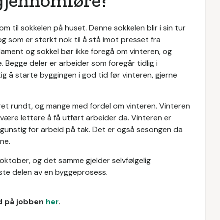
 gjennomføre?
 til sokkelen på huset. Denne sokkelen blir i sin tur
og som er sterkt nok til å stå imot presset fra
dament og sokkel bør ikke foregå om vinteren, og
 Begge deler er arbeider som foregår tidlig i
 å starte byggingen i god tid før vinteren, gjerne
ret rundt, og mange med fordel om vinteren. Vinteren
ære lettere å få utført arbeider da. Vinteren er
t gunstig for arbeid på tak. Det er også sesongen da
ne.
l oktober, og det samme gjelder selvfølgelig
ste delen av en byggeprosess.
ud på jobben
her
.