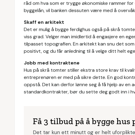
råd om hva som er trygge økonomiske rammer for e
byggelån, vil banken dessuten være med å overvåke 
Skaff en arkitekt
Det er mulig å bygge ferdighus også på skrå tomter,
viss grad. Velger man imidlertid å engasjere en egen
tilpasset topografien. En arkitekt kan snu det so
positivt, og du får anledning til å velge ditt helt eg
Jobb med kontraktene
Hus på skrå tomter stiller ekstra store krav til kva
entreprenøren er med på sikre dette. En god kontra
oppstå. Det kan derfor lønne seg å få hjelp av en a
standardkontrakter, bør du sette deg godt inn i hva
Få 3 tilbud på å bygge hus 
Det tar kun ett minutt og er helt uforplikt