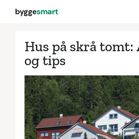
bygge
smart
Hus på skrå tomt: A
og tips