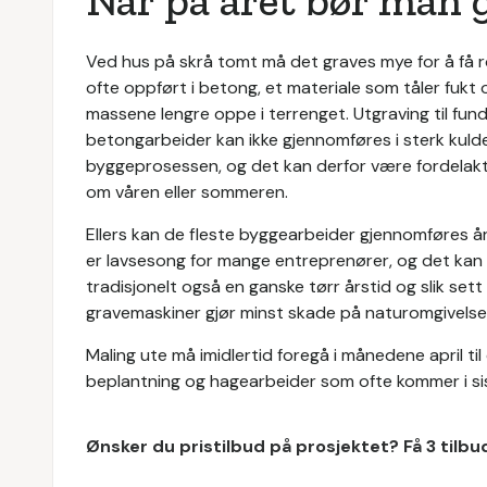
Når på året bør man
Ved hus på skrå tomt må det graves mye for å få rom
ofte oppført i betong, et materiale som tåler fukt 
massene lengre oppe i terrenget. Utgraving til fun
betongarbeider kan ikke gjennomføres i sterk kulde.
byggeprosessen, og det kan derfor være fordelaktig
om våren eller sommeren.
Ellers kan de fleste byggearbeider gjennomføres å
er lavsesong for mange entreprenører, og det kan v
tradisjonelt også en ganske tørr årstid og slik set
gravemaskiner gjør minst skade på naturomgivelse
Maling ute må imidlertid foregå i månedene april ti
beplantning og hagearbeider som ofte kommer i si
Ønsker du pristilbud på prosjektet? Få 3 tilb