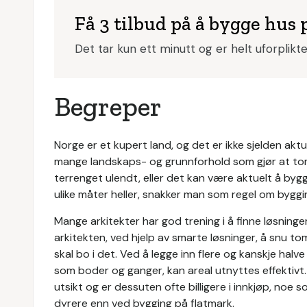
Få 3 tilbud på å bygge hus 
Det tar kun ett minutt og er helt uforplikt
Begreper
Norge er et kupert land, og det er ikke sjelden akt
mange landskaps- og grunnforhold som gjør at tomte
terrenget ulendt, eller det kan være aktuelt å bygge
ulike måter heller, snakker man som regel om byggi
Mange arkitekter har god trening i å finne løsninger 
arkitekten, ved hjelp av smarte løsninger, å snu t
skal bo i det. Ved å legge inn flere og kanskje hal
som boder og ganger, kan areal utnyttes effektivt
utsikt og er dessuten ofte billigere i innkjøp, no
dyrere enn ved bygging på flatmark.