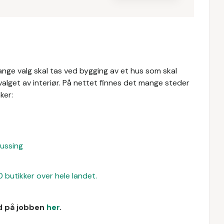
ange valg skal tas ved bygging av et hus som skal
alget av interiør. På nettet finnes det mange steder
ker:
pussing
 butikker over hele landet.
ud på jobben
her
.