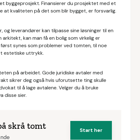
t byggeprosjekt. Finansierer du prosjektet med et
at kvaliteten på det som blir bygget, er forsvarlig.
 og leverandører kan tilpasse sine løsninger til en
 arkitekt, kan man få en bolig som virkelig er
m først synes som problemer ved tomten, til noe
et estetiske uttrykk.
liteten på arbeidet. Gode juridiske avtaler med
kt sikrer deg også hvis uforutsette ting skulle
dvokat til å lage avtalene. Velger du å bruke
 disse sier.
på skrå tomt
Start her
ende