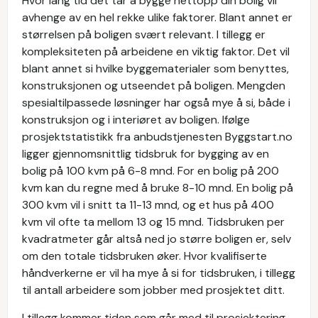
Hvor lang tid det tar å bygge nettopp din bolig vil
avhenge av en hel rekke ulike faktorer. Blant annet er
størrelsen på boligen svært relevant. I tillegg er
kompleksiteten på arbeidene en viktig faktor. Det vil
blant annet si hvilke byggematerialer som benyttes,
konstruksjonen og utseendet på boligen. Mengden
spesialtilpassede løsninger har også mye å si, både i
konstruksjon og i interiøret av boligen. Ifølge
prosjektstatistikk fra anbudstjenesten Byggstart.no
ligger gjennomsnittlig tidsbruk for bygging av en
bolig på 100 kvm på 6-8 mnd. For en bolig på 200
kvm kan du regne med å bruke 8-10 mnd. En bolig på
300 kvm vil i snitt ta 11-13 mnd, og et hus på 400
kvm vil ofte ta mellom 13 og 15 mnd. Tidsbruken per
kvadratmeter går altså ned jo større boligen er, selv
om den totale tidsbruken øker. Hvor kvalifiserte
håndverkerne er vil ha mye å si for tidsbruken, i tillegg
til antall arbeidere som jobber med prosjektet ditt.
I tillegg kommer tiden som går med til prosjektering