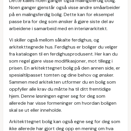
Dette kalles noen ganger også malingsferdig bolig.
Noen ganger gjenstår også visse andre småarbeider
på en malingsferdig bolig. Dette kan for eksempel
passe bra for deg som ønsker å gjøre siste del av
arbeidene i samarbeid med en interiørarkitekt.
Vi skiller også mellom såkalte ferdighus, og
arkitekttegnede hus. Ferdighus er boliger du velger
fra katalogen til en ferdighusprodusent. Her kan du
som regel gjøre visse modifikasjoner, mot tillegg i
prisen. En arkitekttegnet bolig på den annen side, er
spesialtilpasset tomten og dine behov og ønsker.
Sammen med arkitekten utformer du en bolig som
oppfyller alle krav du måtte ha til ditt fremtidige
hjem. Denne løsningen egner seg for deg som
allerede har visse formeninger om hvordan boligen
skal se ut eller inneholde.
Arkitekttegnet bolig kan også egne seg for deg som
ikke allerede har gjort deg opp en mening om hva