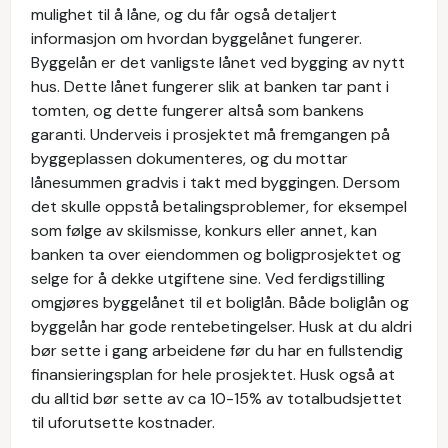
mulighet til å låne, og du får også detaljert
informasjon om hvordan byggelånet fungerer.
Byggelån er det vanligste lånet ved bygging av nytt
hus. Dette lånet fungerer slik at banken tar pant i
tomten, og dette fungerer altså som bankens
garanti. Underveis i prosjektet må fremgangen på
byggeplassen dokumenteres, og du mottar
lånesummen gradvis i takt med byggingen. Dersom
det skulle oppstå betalingsproblemer, for eksempel
som følge av skilsmisse, konkurs eller annet, kan
banken ta over eiendommen og boligprosjektet og
selge for å dekke utgiftene sine. Ved ferdigstilling
omgjøres byggelånet til et boliglån. Både boliglån og
byggelån har gode rentebetingelser. Husk at du aldri
bør sette i gang arbeidene før du har en fullstendig
finansieringsplan for hele prosjektet. Husk også at
du alltid bør sette av ca 10-15% av totalbudsjettet
til uforutsette kostnader.