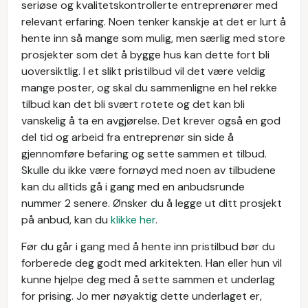
seriøse og kvalitetskontrollerte entreprenører med
relevant erfaring. Noen tenker kanskje at det er lurt å
hente inn så mange som mulig, men særlig med store
prosjekter som det å bygge hus kan dette fort bli
uoversiktlig. I et slikt pristilbud vil det være veldig
mange poster, og skal du sammenligne en hel rekke
tilbud kan det bli svært rotete og det kan bli
vanskelig å ta en avgjørelse. Det krever også en god
del tid og arbeid fra entreprenør sin side å
gjennomføre befaring og sette sammen et tilbud.
Skulle du ikke være fornøyd med noen av tilbudene
kan du alltids gå i gang med en anbudsrunde
nummer 2 senere. Ønsker du å legge ut ditt prosjekt
på anbud, kan du
klikke her
.
Før du går i gang med å hente inn pristilbud bør du
forberede deg godt med arkitekten. Han eller hun vil
kunne hjelpe deg med å sette sammen et underlag
for prising. Jo mer nøyaktig dette underlaget er,